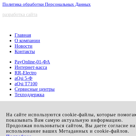
Смоленская область
Удмуртская республика
Хабаровский край
Политика обработки Персональных Данных
Ярославская область
Пензенская область
Саратовская область
разработка сайта
Главная
О компании
Новости
Контакты
PayOnline-01-ФА
Интернет-касса
RR-Electro
aQsi 5-Ф
aQsi T7100
Сервисные центры
Техподдержка
На сайте используются cookie-файлы, которые помога
показывать Вам самую актуальную информацию.
Продолжая пользоваться сайтом, Вы даете согласие на
использование ваших Метаданных и cookie-файлов.