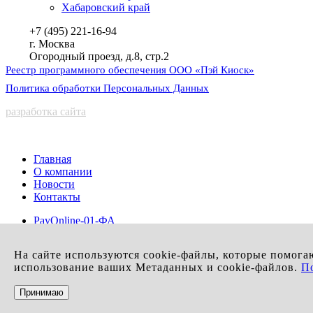
Хабаровский край
+7 (495) 221-16-94
г. Москва
Огородный проезд, д.8, стр.2
Реестр программного обеспечения ООО «Пэй Киоск»
Политика обработки Персональных Данных
разработка сайта
Главная
О компании
Новости
Контакты
PayOnline-01-ФА
Интернет-касса
RR-Electro
На сайте используются cookie-файлы, которые помога
aQsi 5-Ф
использование ваших Метаданных и cookie-файлов.
П
aQsi T7100
Сервисные центры
Принимаю
Техподдержка